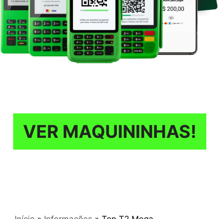
VER MAQUININHAS!
Início
»
Informações
»
Ton T2 Mega