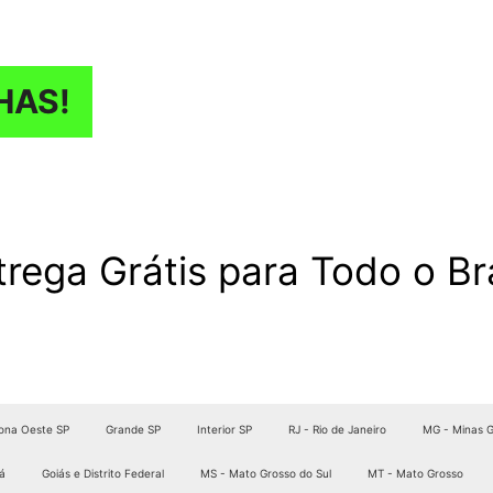
HAS!
trega Grátis para Todo o Bra
ona Oeste SP
Grande SP
Interior SP
RJ - Rio de Janeiro
MG - Minas G
á
Goiás e Distrito Federal
MS - Mato Grosso do Sul
MT - Mato Grosso