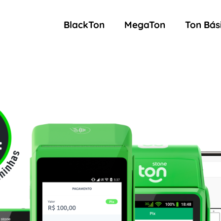
BlackTon
MegaTon
Ton Bás