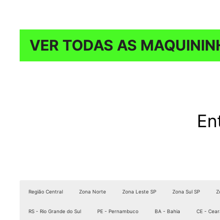
VER TODAS AS MAQUININ
En
Região Central
Zona Norte
Zona Leste SP
Zona Sul SP
Z
RS - Rio Grande do Sul
PE - Pernambuco
BA - Bahia
CE - Cear