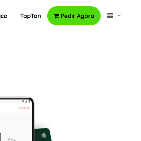
ico
TapTon
Pedir Agora