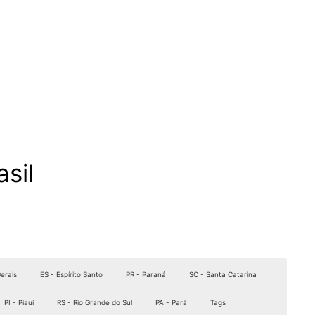
sil
erais
ES - Espírito Santo
PR - Paraná
SC - Santa Catarina
PI - Piauí
RS - Rio Grande do Sul
PA - Pará
Tags