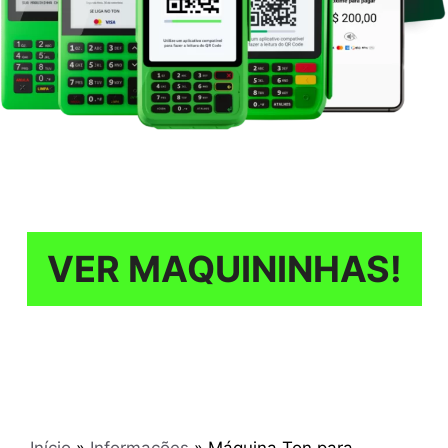
VER MAQUININHAS!
Início
»
Informações
»
Máquina Ton para