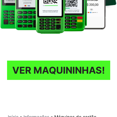
VER MAQUININHAS!
Início
»
Informações
»
Máquinas de cartão