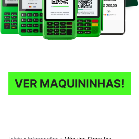
VER MAQUININHAS!
Início
»
Informações
»
Máquina Stone faz