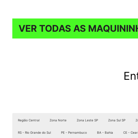
VER TODAS AS MAQUININ
En
Região Central
Zona Norte
Zona Leste SP
Zona Sul SP
Z
RS - Rio Grande do Sul
PE - Pernambuco
BA - Bahia
CE - Cear