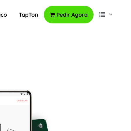
ico
TapTon
Pedir Agora