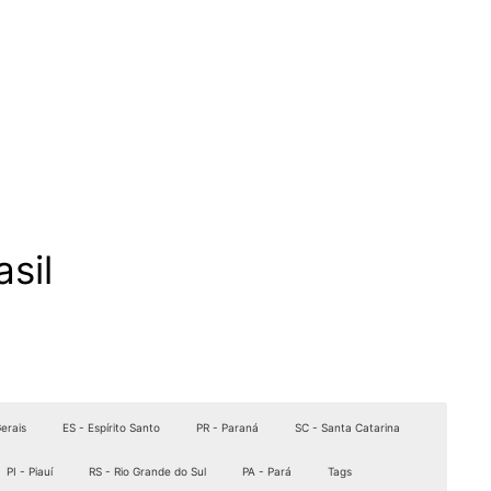
sil
erais
ES - Espírito Santo
PR - Paraná
SC - Santa Catarina
PI - Piauí
RS - Rio Grande do Sul
PA - Pará
Tags