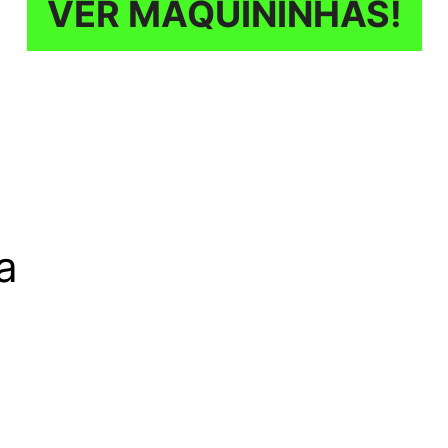
VER MAQUININHAS!
a