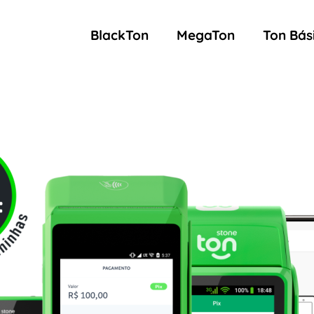
BlackTon
MegaTon
Ton Bás