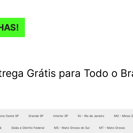
HAS!
trega Grátis para Todo o Bra
ona Oeste SP
Grande SP
Interior SP
RJ - Rio de Janeiro
MG - Minas G
á
Goiás e Distrito Federal
MS - Mato Grosso do Sul
MT - Mato Grosso