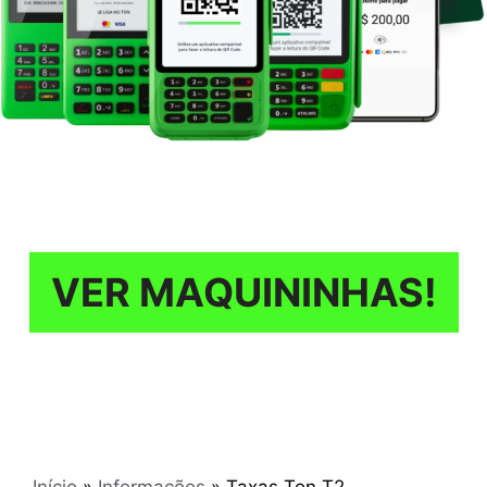
VER MAQUININHAS!
Início
»
Informações
»
Taxas Ton T2