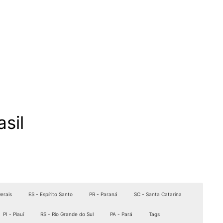
sil
erais
ES - Espírito Santo
PR - Paraná
SC - Santa Catarina
PI - Piauí
RS - Rio Grande do Sul
PA - Pará
Tags