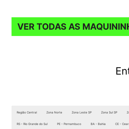
VER TODAS AS MAQUININ
En
Região Central
Zona Norte
Zona Leste SP
Zona Sul SP
Z
RS - Rio Grande do Sul
PE - Pernambuco
BA - Bahia
CE - Cear