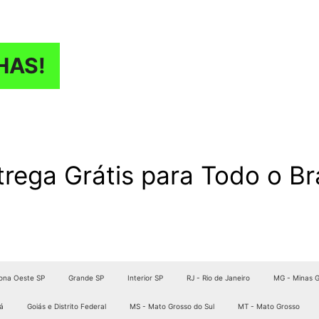
HAS!
trega Grátis para Todo o Bra
ona Oeste SP
Grande SP
Interior SP
RJ - Rio de Janeiro
MG - Minas G
á
Goiás e Distrito Federal
MS - Mato Grosso do Sul
MT - Mato Grosso