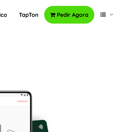
ico
TapTon
Pedir Agora