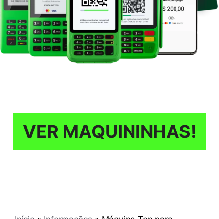
VER MAQUININHAS!
Início
»
Informações
»
Máquina Ton para