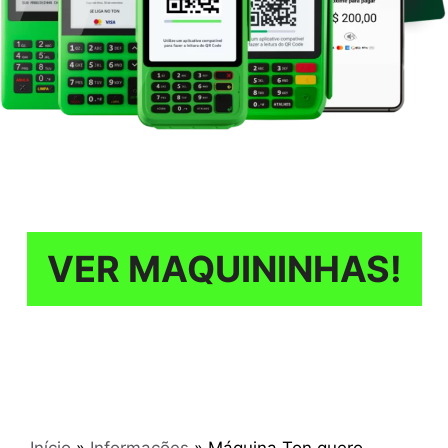
VER MAQUININHAS!
Início
»
Informações
»
Máquina Ton quero