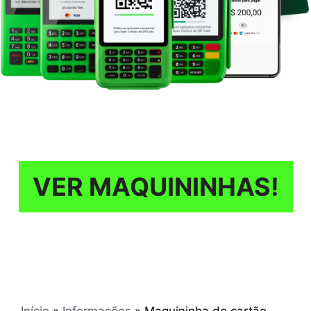
VER MAQUININHAS!
Início
»
Informações
»
Maquininha de cartão