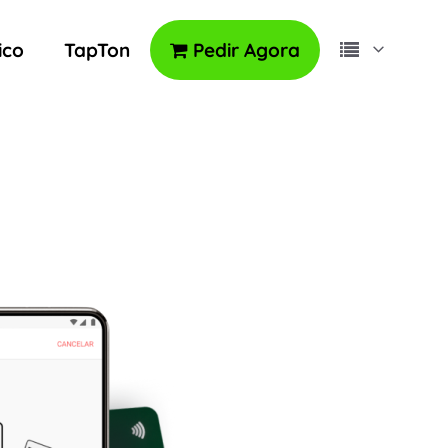
ico
TapTon
Pedir Agora