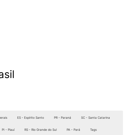
sil
erais
ES - Espírito Santo
PR - Paraná
SC - Santa Catarina
PI - Piauí
RS - Rio Grande do Sul
PA - Pará
Tags