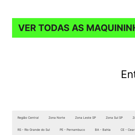
VER TODAS AS MAQUININ
En
Região Central
Zona Norte
Zona Leste SP
Zona Sul SP
Z
RS - Rio Grande do Sul
PE - Pernambuco
BA - Bahia
CE - Cear