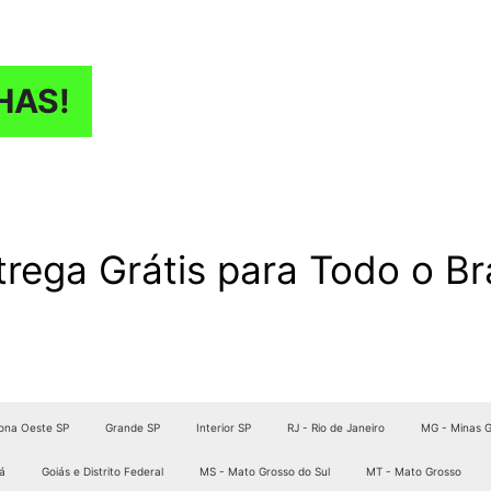
HAS!
trega Grátis para Todo o Bra
ona Oeste SP
Grande SP
Interior SP
RJ - Rio de Janeiro
MG - Minas G
á
Goiás e Distrito Federal
MS - Mato Grosso do Sul
MT - Mato Grosso