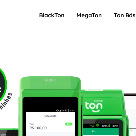
BlackTon
MegaTon
Ton Bás