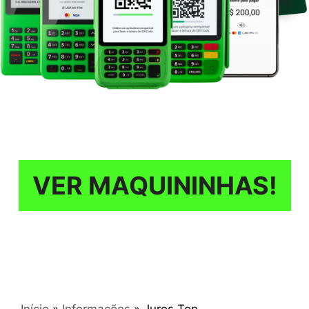
VER MAQUININHAS!
Início
»
Informações
»
Juros Ton