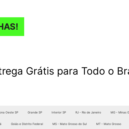
HAS!
trega Grátis para Todo o Bra
ona Oeste SP
Grande SP
Interior SP
RJ - Rio de Janeiro
MG - Minas G
á
Goiás e Distrito Federal
MS - Mato Grosso do Sul
MT - Mato Grosso