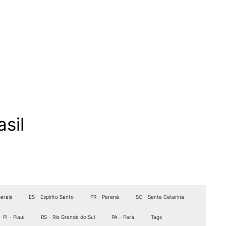
sil
erais
ES - Espírito Santo
PR - Paraná
SC - Santa Catarina
PI - Piauí
RS - Rio Grande do Sul
PA - Pará
Tags