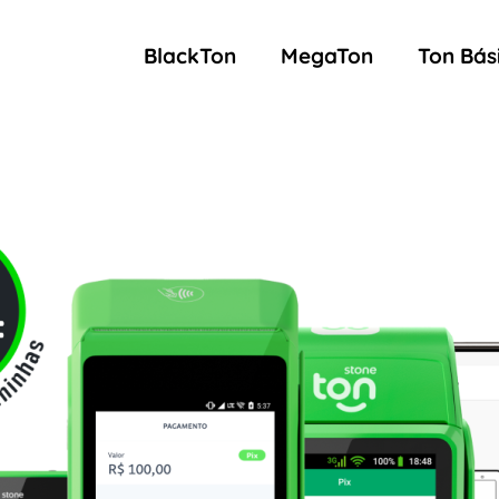
BlackTon
MegaTon
Ton Bás