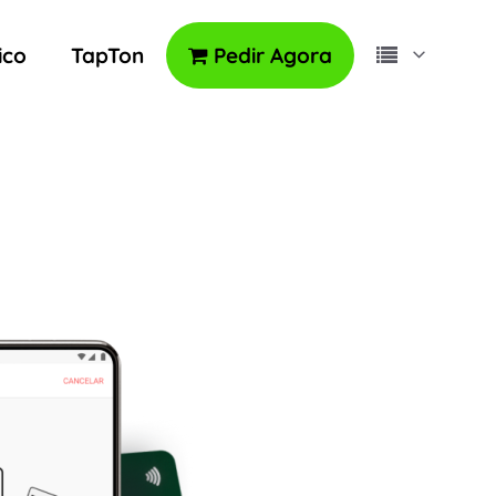
ico
TapTon
Pedir Agora