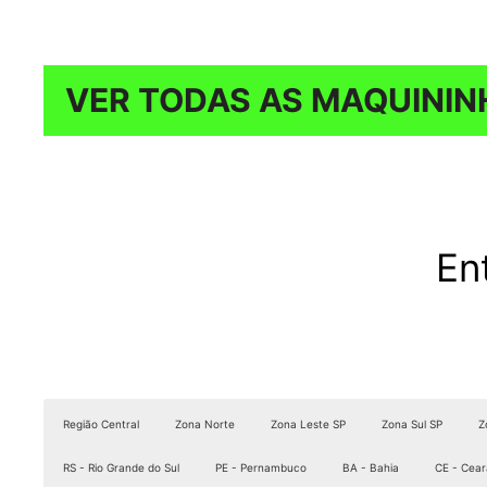
VER TODAS AS MAQUININ
En
Região Central
Zona Norte
Zona Leste SP
Zona Sul SP
Z
RS - Rio Grande do Sul
PE - Pernambuco
BA - Bahia
CE - Cear