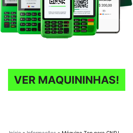
VER MAQUININHAS!
Início
»
Informações
»
Máquina Ton para CNPJ