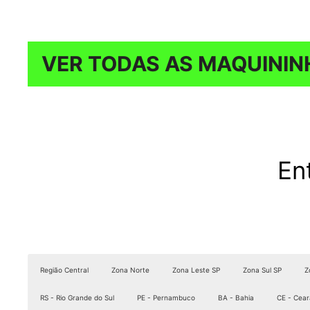
VER TODAS AS MAQUININ
En
Região Central
Zona Norte
Zona Leste SP
Zona Sul SP
Z
RS - Rio Grande do Sul
PE - Pernambuco
BA - Bahia
CE - Cear