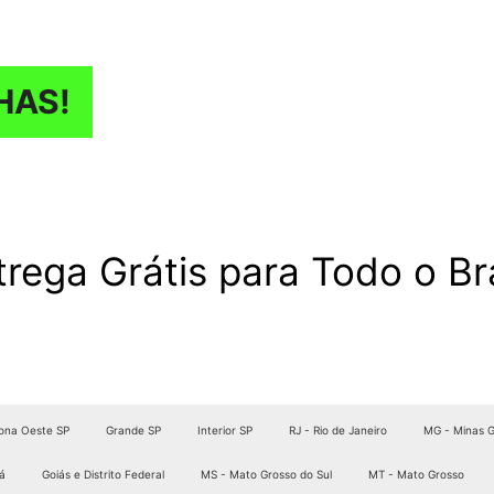
HAS!
trega Grátis para Todo o Bra
ona Oeste SP
Grande SP
Interior SP
RJ - Rio de Janeiro
MG - Minas G
á
Goiás e Distrito Federal
MS - Mato Grosso do Sul
MT - Mato Grosso