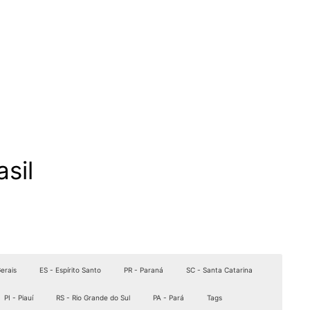
sil
erais
ES - Espírito Santo
PR - Paraná
SC - Santa Catarina
PI - Piauí
RS - Rio Grande do Sul
PA - Pará
Tags