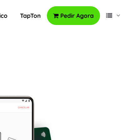
ico
TapTon
Pedir Agora