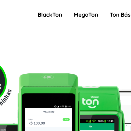
BlackTon
MegaTon
Ton Bás