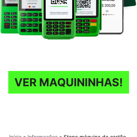
VER MAQUININHAS!
Início
»
Informações
»
Stone máquina de cartão