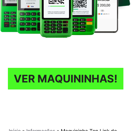
VER MAQUININHAS!
Início
»
Informações
»
Maquininha Ton Link de